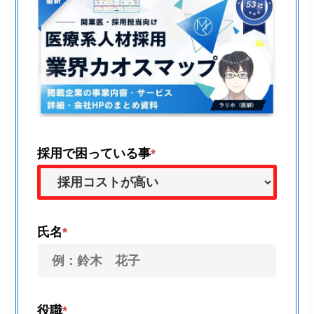
採用で困っている事
*
氏名
*
役職
*