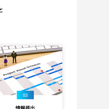
と
情報提出