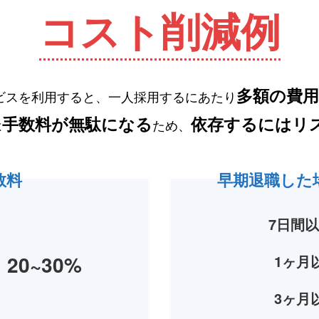
コスト削減例
多額の費
ビスを利用すると、一人採用するにあたり
手数料が無駄になる
依存するにはリ
は
ため、
数料
早期退職した
7日間
20~30%
1ヶ月
3ヶ月