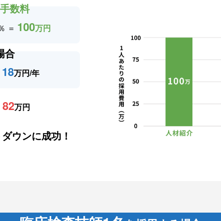
の手数料
100
％ ＝
万円
場合
18
＝
万円/年
82
＝
万円
トダウンに成功！