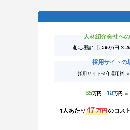
人材紹介会社へ
想定理論年収 260万円 ✕ 2
採用サイトの
採用サイト保守運用料 
65
18
万円 –
万円 ＝
47
1人あたり
万円
のコス