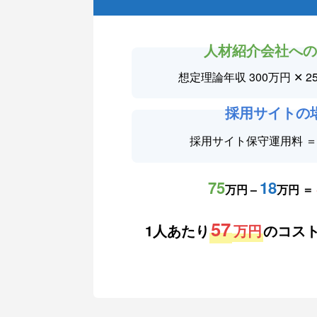
人材紹介会社へ
想定理論年収 300万円 ✕ 2
採用サイトの
採用サイト保守運用料 
75
18
万円 –
万円 ＝
57
1人あたり
万円
のコス