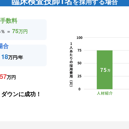
臨床検査技師1名
を採用する場合
の手数料
75
5％ ＝
万円
場合
18
＝
万円/年
57
万円
トダウンに成功！