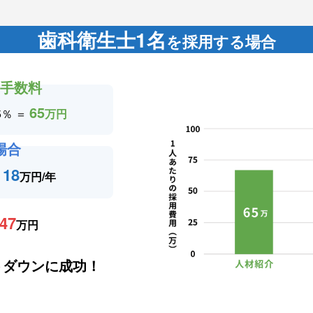
歯科衛生士1名
を採用する場合
の手数料
65
5％ ＝
万円
場合
18
＝
万円/年
47
万円
トダウンに成功！