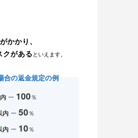
用がかかり、
スクがある
といえます。
場合の返金規定の例
100
以内
ー
％
50
以内
ー
％
10
以内
ー
％