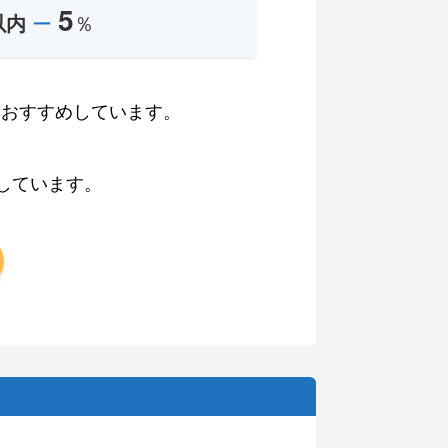
5
以内
ー
％
をおすすめしています。
、
しています。