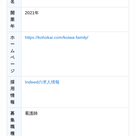
名
開
2021年
業
年
ホ
https://kohokai.com/koiwa-family/
ー
ム
ペ
ー
ジ
採
Indeedの求人情報
用
情
報
募
看護師
集
職
種