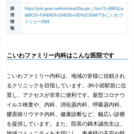
採
https://job-gear.net/kohokai2/kyujin_l.htm?L=BMSLis
用
t&BCD=TtA&NOI=20&SD=UD%2CID&FTS=こいわフ
情
ァミリー内科
報
こいわファミリー内科はこんな医院です
こいわファミリー内科は、地域の皆様に信頼され
るクリニックを目指しています。JR小岩駅前に位
置し、アクセスが非常に便利です。新型コロナウ
イルス検査や、内科、消化器内科、呼吸器内科、
膠原病リウマチ内科、健康診断など、幅広い診療
を提供しています。また、院長の鏑木誠先生は、
地域コミュニティを大切にし、患者様の不安や疑