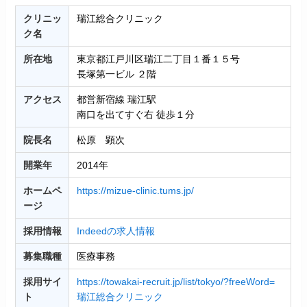
クリニッ
瑞江総合クリニック
ク名
所在地
東京都江戸川区瑞江二丁目１番１５号
長塚第一ビル ２階
アクセス
都営新宿線 瑞江駅
南口を出てすぐ右 徒歩１分
院長名
松原 顕次
開業年
2014年
ホームペ
https://mizue-clinic.tums.jp/
ージ
採用情報
Indeedの求人情報
募集職種
医療事務
採用サイ
https://towakai-recruit.jp/list/tokyo/?freeWord=
ト
瑞江総合クリニック