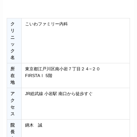
ク
こいわファミリー内科
リ
ニ
ッ
ク
名
所
東京都江戸川区南小岩７丁目２４−２０
在
FIRSTAⅠ 5階
地
ア
JR総武線 小岩駅 南口から徒歩すぐ
ク
セ
ス
院
鏑木 誠
長