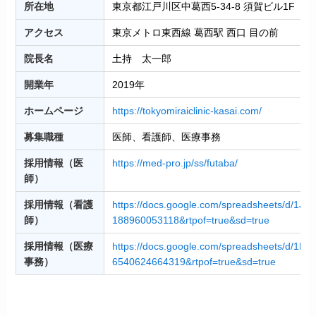
所在地
東京都江戸川区中葛西5-34-8 須賀ビル1F
アクセス
東京メトロ東西線 葛西駅 西口 目の前
院長名
土持 太一郎
開業年
2019年
ホームページ
https://tokyomiraiclinic-kasai.com/
募集職種
医師、看護師、医療事務
採用情報（医
https://med-pro.jp/ss/futaba/
師）
採用情報（看護
https://docs.google.com/spreadsheets/d/1
師）
188960053118&rtpof=true&sd=true
採用情報（医療
https://docs.google.com/spreadsheets/d/
事務）
6540624664319&rtpof=true&sd=true