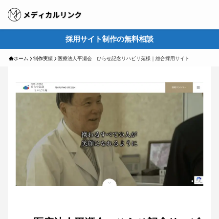
採用サイト制作の無料相談
M
ホーム
制作実績
医療法人平瀬会 ひらせ記念リハビリ苑様｜総合採用サイト