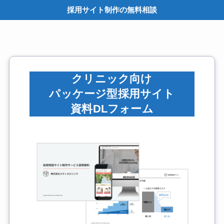
採用サイト制作の無料相談
M
クリニック向け
パッケージ型採用サイト
資料DLフォーム