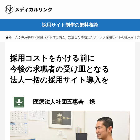
採用サイト制作の無料相談
M
ホーム
導入事例
採用コスト増に備え、安定した時期にクリニック採用サイトの導入を｜プ
採用コストをかける前に
今後の求職者の受け皿となる
法人一括の採用サイト導入を
医療法人社団五惠会 様