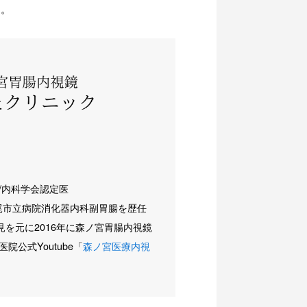
す。
/内科学会認定医
尾市立病院消化器内科副胃腸を歴任
を元に2016年に森ノ宮胃腸内視鏡
公式Youtube「
森ノ宮医療内視