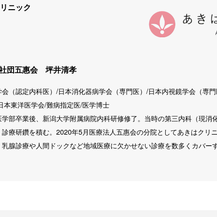
リニック
社団五惠会 坪井清孝
学会（認定内科医）/日本消化器病学会（専門医）/日本内視鏡学会（専門
日本東洋医学会/難病指定医/医学博士
医学部卒業後、新潟大学附属病院内科研修修了。当時の第三内科（現消
、診療研鑽を積む。2020年5月医療法人五惠会の分院としてあきはクリ
、乳腺診療や人間ドックなど地域医療に欠かせない診療を数多くカバー