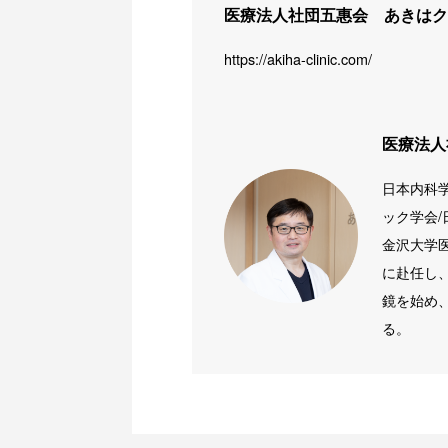
医療法人社団五惠会 あきはク
https://akiha-clinic.com/
医療法人
日本内科
ック学会/
金沢大学
に赴任し
鏡を始め
る。