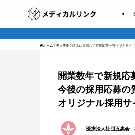
ホーム
導入事例
理念に共感して直接応募を獲得できるク
開業数年で新規応
今後の採用応募の
オリジナル採用サ
医療法人社団五惠会 