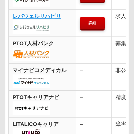
レバウェルリハビリ
求人紹
詳細
PTOT人材バンク
–
募集の
マイナビコメディカル
–
非公開
PTOTキャリアナビ
–
精度が
LITALICOキャリア
–
障害福