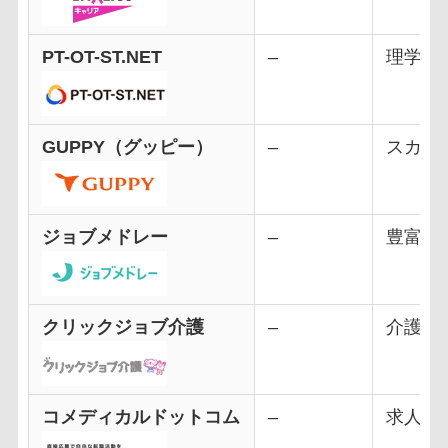
PT-OT-ST.NET
–
理学療
GUPPY（グッピー）
–
スカウ
ジョブメドレー
–
豊富な
クリックジョブ介護
–
介護分
コメディカルドットコム
–
求人票